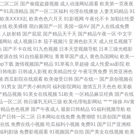
二区二区
国产偷窥盗摄视频
成人动漫网站观看
欧美第一页夜夜
产91高清精品
国产一区二区福利
伦理在线播放
人妻无码精品
91
久久玖玖 性爱实操 91网站免费 国产一区网址 91色在线 国产欧美久久另
欧美ⅩⅩⅩⅩ乱
欧美色色六月天
91影视网
午夜伦不卡
加勒比性爱
在线
欧美裸模
萌白酱国产一区
美国一级AV
国产人在线成免费
在线观看网址 韩国性爱 五月天色社区 97淫网 久久一品道影院在线 伊人宗网
频
人妖射精
国产屁屁
国产精品天干天
国产精品午夜一区
中文字
频网站
成人视频日本
茄子视频污
亚洲色欲天天
成人丝瓜视频下
天堂www www91日日韩 欧美色无毒不卡 91逼在线 爱豆文化传媒精品
热
国产不卡在线
91九色视频
日本天堂视频导航
日本三级光棍影
资源在线
91自拍最新网址
青青草国产成人
黄色岛国网站
欧美一
v 国产精品乱轮一区二区 影音先锋五月色 91电影五月天网 91打神 www
pp下载
激情视频国产精品
91草莓久草超碰
成人性爱aa影院
欧
日韩电影
日韩成人影视
欧美精品性交
午夜宅男免费
另类亚洲色
91N在线网站 抖阴在线免费看 偷拍福利视频四区 91香蕉好先生App 老湿
频
西瓜影院在线观看
欧美做受日韩
国产在线一
国产原创视频在
91男女
国产男小鲜肉同
福利影院网站
激情五月天色色
欧美极
 九九久久香蕉熟 九九视频精品蜜桃 欧美操逼视频一区二区 青草激情网 91蜜
国产精品视频
91美女在线视频
51欧美
一区精品麻豆经典
国产在线
品一区二区
韩日爆乳无码三级
欧美伦理电影网站
艹艹操操
AV黄
人电影 91av狼友 超碰在线国产日韩 日韩福利导航官网 91视频免费在观看
产精品色色视屏
国产午夜成人
最新日韩精品
91福利视频导航
欧
国产日韩一区二区
日本网站在线免费
免费潮喷
91原创国产视频
原 91av网址在线 国产男人天堂 五月天深爱成人网 91在线大 欧日美性交
幕在线
免费在线小视频
吃瓜福利小视频
免费91
国产日产亚洲精
1福利剧场
免费影视观看
91视频国产自拍
国产美女在线视频
欧美
人操人人爽 日比打炮 91视频综合区 婷婷激情丁香七月 操逼操色图 熟女一