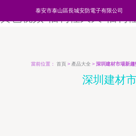
福利社18禁-福利社15禁-福
泰安市泰山區長城安防電子有限公司
黄色视频-福利社久久-福利
當前位置：
首頁
>
產品大全
>
深圳建材市場新趨
深圳建材市