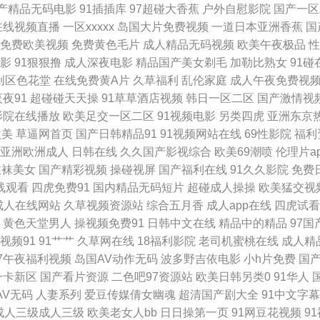
产精品无码电影
91插插库
97超碰大香蕉
户外自慰影院
国产一区
在线视频直播
一区xxxxx
岛国大片免费视频
一道日本亚洲香蕉
国
频免费看 91超碰在线成人蝌蚪 国内性交肏屄视频 五月丁香六月婷图片 91网页免费入囗 
免费欧美视频
免费黄色毛片
成人精品无码视频
欧美午夜极品
性
影
91狠狠撸
成人深夜电影
精品国产美女剃毛
加勒比熟女
91碰
 成人电院网 日本A级片在线 91九色屁股 国产ts人妖在线播放 五月花av在 91视频
创区色花堂
在线免费黄A片
久草福利
乱伦家庭
成人午夜免费视
夜夜91
超碰碰天天操
91草草酒店视频
韩日一区二区
国产激情视
社区 91岁成人网站 免费观看日韩A片无码 91蜜桃臀 后入空姐范冰水丝袜 亚洲男人的
影院在线播放
欧美足交一区二区
91视频电影
另类四虎
亚洲东京
欧美
草逼网首页
国产日韩精品91
91视频网站在线
69性影院
福利
香蕉综合网狼人视频 91中日在线 亚州麻豆91av 青草视频91导航 91操插 国产a91a
亚洲欧洲成人
日韩在线
久久国产影视综合
欧美69潮喷
伦理片a
丝袜美女
国产精彩视频
操碰视屏
国产福利在线
91久久影院
免费
 91白丝黑丝 吃瓜自拍欧美 日本黄色高清视频网站 91性生活小视频 男人天堂视频网 
线观看
四虎免费91
国内精品无码短片
超碰成人操操
欧美猛交视
成人在线网站
久草视频资源站
综合五月香
成人app在线
四虎试看
韩福利在线 91在饯黑丝 蜜臂av网 91传媒在线视频 国产一卡二卡免费观 亚洲先锋电影
黄色天堂男人
操视频免费91
日韩中文在线
精品中的精品
97
视频91
91艹艹
久草网在线
18福利影院
老司机蜜桃在线
成人精
91探花内射 91在线免费入口 AV鲁鲁亚洲 欧美色图婷婷五月天 91婷婷和 老司机91成
97午夜福利视频
岛国AV动作无码
波多野吉依电影
小h片免费
国
一卡新区
国产看片资源
二色吧97资源站
欧美日韩另类0
91华人
人婷婷 婷婷五月九一在线 91在线19n 伦理视频91 91n骚女 国产成人精品青青草
AV无码
人妻系列
爱豆传媒倩女幽魂
超清国产剧大全
91中文字
成人三级成人三级
欧美老女人bb
日日操第一页
91网豆花视频
9
区三区 黄色小视频网站 伊人福利频在线 国产第25页 五月婷婷激情深爱网 99人妻人