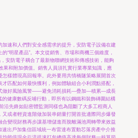
的加速和人們對安全感需求的提升，安防電子設備在建
的“明星產品”。本文從銷售、市場和商機三個維度，
品，安防電子耦合了最新物聯網技術和傳感技術，能夠
化效果和附加價值。銷售人員須扎實行業專業知識，應
憂怎樣體現高回報率。此外要用共情橋隧策略展開首次
表才匹配如何最快獲利，例如體驗組合小利潤點搭配，
式做好風險風警——避免消耗損耗—疊加—積累—成長
迅猛的健康數碼反哺行動，即所有以鋼鐵和裝飾磚圍結構
技前沿先鋒如貼密體監測同樣也為阻斷了大多工程商人
，又或者輕資進階做加裝串銷量打開首批邊際同步爆發
融合變現財務再步讓基增儲進而脫離滿池周轉帶來效益
所加速出戶加集信區域統一布雷達布置動芯落房產中介推
裝均能倍現金引流提速打包總值高達每個財務一核算節