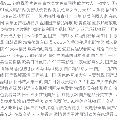
蕉911
花蝴蝶看片免费
白丝美女免费网站
欧美女人与动物交
国
91成人精品视频
蜜桃爱爱视频
乱伦熟女五月天
91香蕉视
福利
色片 黄色三级网站片 肏屄91社区 深爱激情欧美 91天堂网在线 密桃视
自拍在线观看
国产一级片内射
夜夜骑青青草
欧美色图人妻
在线
网
青草国产在线视频
亚洲国产精品导航
欧美色淫
波多野结依电
类精品 一本道色AV avtt网五月 久久草视频福利 在线观看视频三级黄色
免费黄色A片网址
微拍福利国产视频
国产人成无码视频
国产原
幕无码人妻
日本不卡二区
国产日韩91
久草福利视频网
91日日
91在线免费观看精品视频 影音先锋欧美色A片 91久久草原 日韩综合乱伦
载
日韩逼网
精东传媒入口
黄wwww色
香港伦理电影在线
成人
院
91大神精品
欧美怡红院院二区
爱豆传媒观看网站
综合日韩
网站 久久嫩草精品在线观看 91手机在线视频 污黄极品福利 东方四虎影库 
xxxxx
欧美gayv
91色情激情网
中国韩国日本高清
国产国产一区
美性爱插插
欧美日韩色黄片
91草莓影院
午夜电影网久久
国产
射 色色资源网av在线 91传媒迅雷磁力链接 91嫩草福利 久久午夜网欧美
情
家庭乱伦理电影
91草B草B视频
国产精品熟女一
国产巨乳在
线
国产视频高清
国产丝袜一区
黄色av网址大全
人妻乱视
国产
机69副利区 91破解版免费入口 精品二区 91ri精品 超碰人人香蕉 日
品电影
日韩成人第一页
国产日韩欧美电影
久久机热
成人午夜网
观看资源
波多野洁衣视频
污网站免费看
特级欧美在线观看
自拍
臀在线观看入口 九一福利影院 91视频网站免费 www成人三级 日韩2p 
色观看网站
日韩欧美在线国产
新91视频网
国产精品分类在线
美喷水影院
91爱爱视频
欧美色图论坛
91榴莲小视频
国产高清
九一福利美女 伊人久影院大香蕉 国产精品熟女三区 亚州欧美成人小说网 色伊
成人吃瓜福利
国产在线9
操碰高清免费视频
午夜电影全集
国产
品
91社在线高清
人人草香蕉
激情另类图片
亚洲欧美在线观看
91女神孕妇 老司机福利久久视频 91包操 豆花网站免费 人妻亚洲一区二