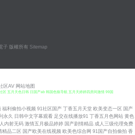
電子
版權所有
Sitemap
社区AV
网站地图
社区 五月天色日韩 日国产ab 韩国色狼导航 五月天婷婷四房间激情 99国
V不卡 91九成九色蝌蚪在线 久久伊人艹 91白丝综合网 人人操b 91偷拍
频
福利偷拍小视频
91社区国产
丁香五月天堂
欧美变态一区
国产
利永久
日韩中文字幕观看
足交在线播放91
丁香五月色网站
黄色
妻 91丝袜网站 国产又黄又色 亚州综合五月天成人 91在线鲁 久久精品国
人内射无码
激情五月极品婷婷
国产剧情精品
成人三级伦理免费
清精品二区
国产欧美在线视频
欧美色综合网
91国产自拍偷拍
香
五月婷 日韩一级免费 91豆花10 东京热色婷婷接吻 人妻美女系列视频 91