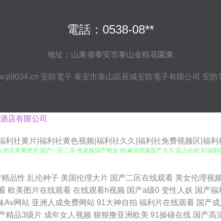
電話：0538-08**
地址：山東省泰安市泰山金桂花園東
.p9034.cn
安防電子
泰安市泰山區長城安防電子有限公司
安防
酒店有限公司
情|福利社黄片|福利社黄色视频|福利社久久|福利社免费视频区|福利
人的天常黄色片 国产一区二哥 色老板国产熟女 91麻豆传媒国产大片 后入白丝 91福利
曰批 91黑丝无码 国产资源站 日韩视频a 91麻豆人妻精品蜜桃 国产三级内射 亚州福利A
产精品性
乱伦种子
美国伦理大片
国产二区在线观看
美女伦理视
看
欧美图片在线观看
在线观看h视频
国产a级0
变性人妖
国产福
午夜福利 国产AV第一导航 欧美综合亚洲俺也去 91福利视频在线观看 超碰在线9797人
妹Av网站
亚洲人成免费网站
91大神自拍
福利片在线观看
国产成
产精品3级片
成年女人视频
狠狠撸亚洲欧美
91操碰在线
国产高
 丁香美女社区 豆花黑料看片跳转 Av自拍探花 日本上难三级大区久久 91福利在 国产