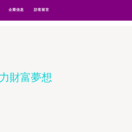
床上激情-福利社黄片-福利社
企業信息
訪客留言
助力財富夢想