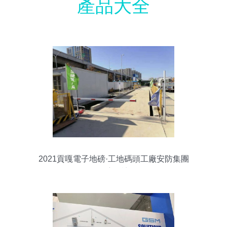
產品大全
2021貢嘎電子地磅·工地碼頭工廠安防集團
深度探訪