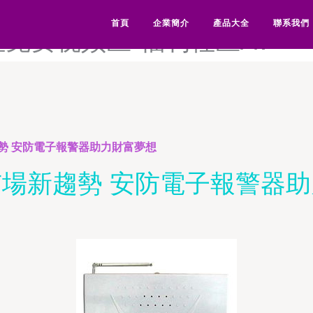
利社18禁-福利社av-福利社
首頁
企業簡介
產品大全
聯系我們
社免费视频区-福利社区AV
勢 安防電子報警器助力財富夢想
場新趨勢 安防電子報警器