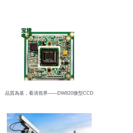
品質為基，看清視界——DW820微型CCD
模組助力安防成像升級