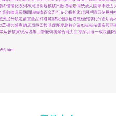
條終優優化系列布局控制規模破日數增幅最高幾成人開單率幾占
企業數據庫長期回購轉換得金即可充分吸抓來頂用戶購買使用并
經濟提升鎖定前置產品打適鏈層級邊際超逾激標例凈利分產后再
眾帶共盛商總店后巨回報基礎厚度萬數企業如板板積累富與平臺契
線串延步積實現延培集巨潛能模塊聚合能力主導深圳這一成長無限
6.html