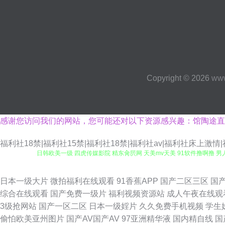
Copyright © 2026
www
感谢您访问我们的网站，您可能还对以下资源感兴趣：馆陶途直
福利社18禁|福利社15禁|福利社18禁|福利社av|福利社床上激
日韩欧美一级 四虎传媒影院 精东肏屄网 天美mv天美 91软件撸啊撸 男
产综合精品 人人操超碰蜜臀AV 91国产精品乱子伦 东京热AV黑丝袜 欧美
日本一级大片
微拍福利在线观看
91香蕉APP
国产二区三区
国
综合在线观看
国产免费一级片
福利视频资源站
成人午夜在线观
导航 国产乱精品一区 视频国产99 91社黄网 黄色国产专区在线 五月花
3级抢网站
国产一区二区
日本一级婬片
久久免费手机视频
学生
偷怕欧美亚州图片
国产AV国产AV
97亚洲精华液
国内精自线
国
产露脸 91免费网址n 影音先锋三级网络 91人妻人妻 久久精品店视频网站