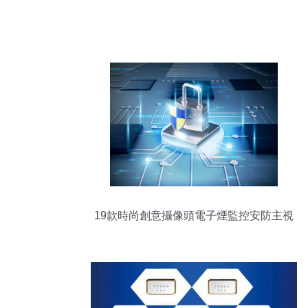
19款時尚創意攝像頭電子煙監控安防主視
覺KV海報展板設計 安防電子與潮流美學的
跨界融合