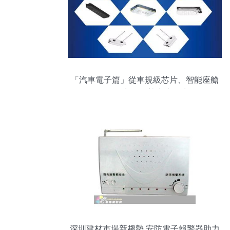
「汽車電子篇」從車規級芯片、智能座艙
到V2X,九月預熱先睹為快~
深圳建材市場新趨勢 安防電子報警器助力