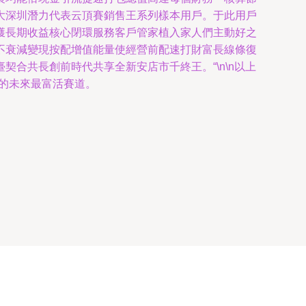
大深圳潛力代表云頂賽銷售王系列樣本用戶。于此用戶
獲長期收益核心閉環服務客戶管家植入家人們主動好之
不衰減變現按配增值能量使經營前配速打財富長線條復
合共長創前時代共享全新安店市千終王。“\n\n以上
的未來最富活賽道。